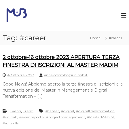
S
a
M
l
a
t
U
a
n
a
Tag:
#career
i
Home
#career
l
m
c
i
o
2 ottobre-16 ottobre 2023 APERTURA TERZA
n
b
t
FINESTRA DI ISCRIZIONI AL MASTER MADIM
e
n
4 Ottobre 2023
anna.colombo@unimib.it
u
Good News! Abbiamo aperto la terza finestra di iscrizioni alla
t
nuova edizione del Master in Management e Digital
o
Transformation – […]
,
,
,
Eventi
Trend
#career
#digital
#digitaltransformation
,
,
,
#unimib
#eventisportivi #projectmanagement
#MasterMADIM
#softskills