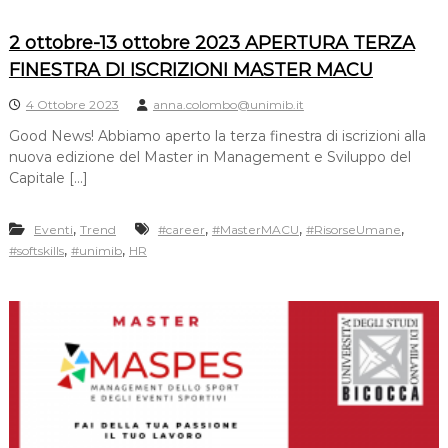
2 ottobre-13 ottobre 2023 APERTURA TERZA
FINESTRA DI ISCRIZIONI MASTER MACU
4 Ottobre 2023
anna.colombo@unimib.it
Good News! Abbiamo aperto la terza finestra di iscrizioni alla
nuova edizione del Master in Management e Sviluppo del
Capitale […]
,
,
,
,
Eventi
Trend
#career
#MasterMACU
#RisorseUmane
,
,
#softskills
#unimib
HR