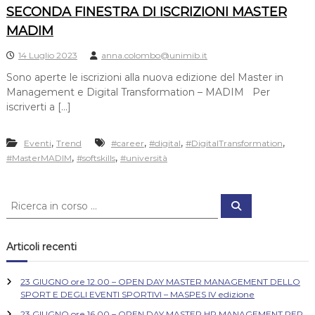
SECONDA FINESTRA DI ISCRIZIONI MASTER
MADIM
14 Luglio 2023
anna.colombo@unimib.it
Sono aperte le iscrizioni alla nuova edizione del Master in
Management e Digital Transformation – MADIM Per
iscriverti a […]
,
,
,
,
Eventi
Trend
#career
#digital
#DigitalTransformation
,
,
#MasterMADIM
#softskills
#università
C
C
e
e
r
r
c
a
c
Articoli recenti
a
:
23 GIUGNO ore 12.00 – OPEN DAY MASTER MANAGEMENT DELLO
SPORT E DEGLI EVENTI SPORTIVI – MASPES IV edizione
23 GIUGNO ore 16.00 – OPEN DAY MASTER HR MANAGEMENT PER