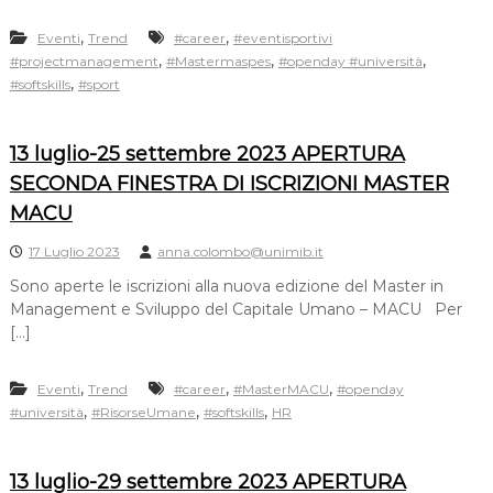
,
,
Eventi
Trend
#career
#eventisportivi
,
,
,
#projectmanagement
#Mastermaspes
#openday #università
,
#softskills
#sport
13 luglio-25 settembre 2023 APERTURA
SECONDA FINESTRA DI ISCRIZIONI MASTER
MACU
17 Luglio 2023
anna.colombo@unimib.it
Sono aperte le iscrizioni alla nuova edizione del Master in
Management e Sviluppo del Capitale Umano – MACU Per
[…]
,
,
,
Eventi
Trend
#career
#MasterMACU
#openday
,
,
,
#università
#RisorseUmane
#softskills
HR
13 luglio-29 settembre 2023 APERTURA