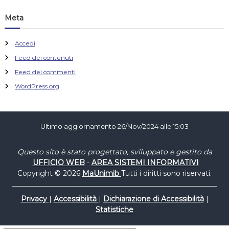
Meta
Accedi
Feed dei contenuti
Feed dei commenti
WordPress.org
Ultimo aggiornamento 26/Nov/2024 alle 15:03
Questo sito è stato progettato, sviluppato e gestito da
UFFICIO WEB
-
AREA SISTEMI INFORMATIVI
Copyright © 2026
MaUnimib
Tutti i diritti sono riservati.
Privacy
|
Accessibilità
|
Dichiarazione di Accessibilità
|
Statistiche