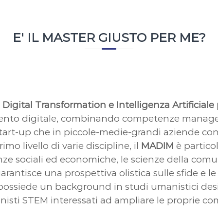
E' IL MASTER GIUSTO PER ME?
Digital Transformation
e Intelligenza Artificial
mento digitale, combinando competenze manageri
i start-up che in piccole-medie-grandi aziende con
imo livello di varie discipline, il
MADIM
è partico
e sociali ed economiche, le scienze della comun
ntisce una prospettiva olistica sulle sfide e le
i possiede un background in studi umanistici de
sionisti STEM interessati ad ampliare le proprie 