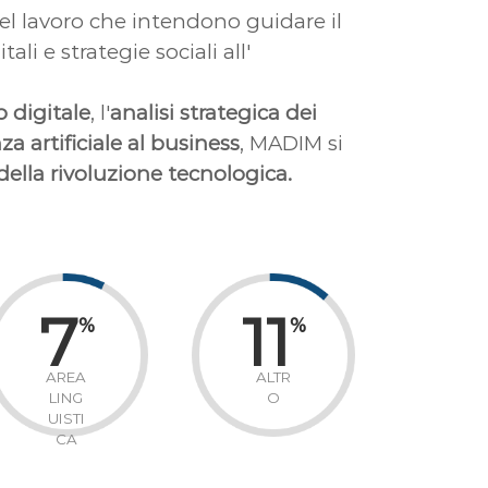
el lavoro che intendono guidare il
i e strategie sociali all'
p digitale
, l'
analisi strategica dei
za artificiale al business
, MADIM si
ella rivoluzione tecnologica.
7
11
%
%
AREA
ALTR
LING
O
UISTI
CA