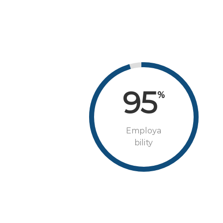
95
%
Employa
bility