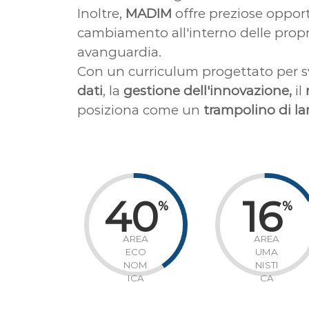
Inoltre,
MADIM
offre preziose oppor
cambiamento all'interno delle proprie
avanguardia.
Con un curriculum progettato per 
dati
, la
gestione dell'innovazione,
il
posiziona come un
trampolino di la
40
16
%
%
AREA
AREA
ECO
UMA
NOM
NISTI
ICA
CA