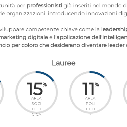
tunità per
professionisti
già inseriti nel mondo d
 organizzazioni, introducendo innovazioni digital
sviluppare competenze chiave come la
leadershi
marketing digitale
e l'
applicazione dell'intelligen
ncio per coloro che desiderano diventare leader d
Lauree
15
11
%
%
AREA
AREA
SOCI
POLI
OLO
TICO
GICA
-
GIURI
DICA