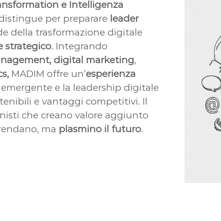
nsformation e Intelligenza
 distingue per preparare
leader
fide della trasformazione digitale
e strategico
. Integrando
anagement,
digital marketing
,
cs,
MADIM offre un’
esperienza
 emergente e la leadership digitale
nibili e vantaggi competitivi. Il
onisti che creano valore aggiunto
prendano, ma
plasmino il futuro
.