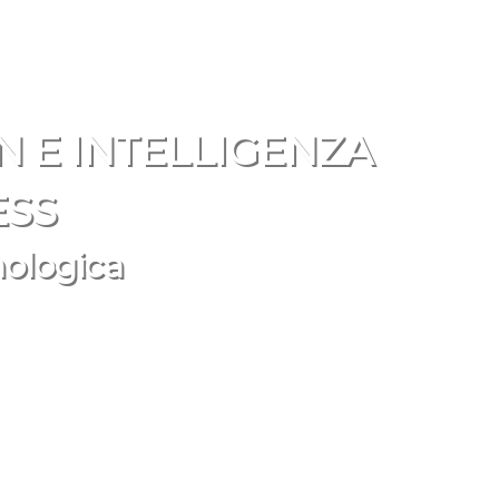
 E INTELLIGENZA
ESS
nologica