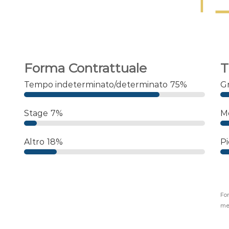
Forma Contrattuale
T
Tempo indeterminato/determinato
75%
G
Stage
7%
M
Altro
18%
Pi
Fon
mes