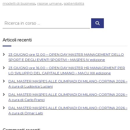
,
,
modelli di business
risorse umane
sostenibilità
C
C
e
e
r
r
c
a
c
Articoli recenti
a
:
23 GIUGNO ore 12.00 – OPEN DAY MASTER MANAGEMENT DELLO
SPORT E DEGLI EVENTI SPORTIVI – MASPES IV edizione
23 GIUGNO ore 16.00 – OPEN DAY MASTER HR MANAGEMENT PER
LO SVILUPPO DEL CAPITALE UMANO – MACU XIII edizione
DAL MASTER MASPES ALLE OLIMPIADI DI MILANO-CORTINA 2026 –
A cura di Ludovica Luciani
DAL MASTER MASPES ALLE OLIMPIADI DI MILANO-CORTINA 2026 –
A cura di Carlo Franci
DAL MASTER MASPES ALLE OLIMPIADI DI MILANO-CORTINA 2026 –
A cura di Omar Laiti