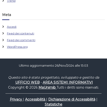
Trend
Meta
Accedi
Feed dei contenuti
Feed dei commenti
WordPress.org
Ultimo aggiornamento 26/Nov/2024 alle 15:03
Questo sito è stato progettato, sviluppato e gestito da
UFFICIO WEB
-
AREA SISTEMI INFORMATIVI
Copyright © 2026
MaUnimib
Tutti i diritti sono riservati.
Privacy
|
Accessibilità
|
Dichiarazione di Accessibilità
|
Statistiche