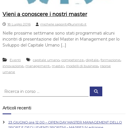
Vieni a conoscere i nostri master
18 Luglio 2016
michele.saporiti@unimib.it
Nelle prossime settimane sono stati programmati alcuni
incontri di presentazione del Master in Management per lo
Sviluppo del Capitale Umano […]
,
,
,
,
Eventi
capitale umano
competenze
digitale
formazione
,
,
,
,
innovazione
management
master
modelli di business
risorse
umane
C
C
e
e
r
r
c
a
c
Articoli recenti
a
:
23 GIUGNO ore 12.00 – OPEN DAY MASTER MANAGEMENT DELLO
SPORT E DEGLI EVENTI SPORTIVI – MASPES IV edizione