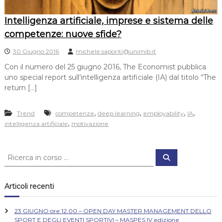
Intelligenza artificiale, imprese e sistema delle
competenze: nuove sfide?
30 Giugno 2016
michele.saporiti@unimib.it
Con il numero del 25 giugno 2016, The Economist pubblica
uno special report sull’intelligenza artificiale (IA) dal titolo “The
return […]
,
,
,
,
Trend
competenze
deep learning
employability
IA
,
intelligenza artificiale
motivazione
C
C
e
e
r
r
c
a
c
Articoli recenti
a
:
23 GIUGNO ore 12.00 – OPEN DAY MASTER MANAGEMENT DELLO
SPORT E DEGLI EVENTI SPORTIVI – MASPES IV edizione