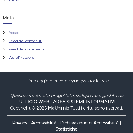
Trend
Meta
Accedi
Feed dei contenuti
Feed dei commenti
WordPress.org
Ultimo aggiornamento 26/Nov/2024 alle 15:03
Questo sito è stato progettato, sviluppato e gestito da
UFFICIO WEB
-
AREA SISTEMI INFORMATIVI
Copyright © 2026
MaUnimib
Tutti i diritti sono riservati.
Privacy
|
Accessibilità
|
Dichiarazione di Accessibilità
|
Statistiche