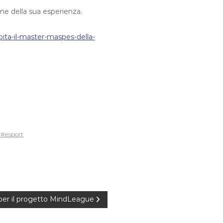
one della sua esperienza.
ita-il-master-maspes-della-
#esport
 per il progetto MindLeague