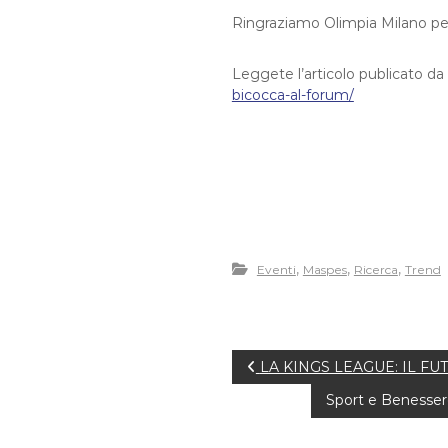
Ringraziamo Olimpia Milano per 
Leggete l’articolo publicato da
bicocca-al-forum/
,
,
,
Eventi
Maspes
Ricerca
Trend
N
LA KINGS LEAGUE: IL FU
Sport e Benessere
a