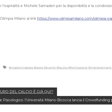
l’ospitalità e Michele Samaden per la disponibilità e la condivisi
 Olimpia Milano al link
https://www.olimpiamilano.com/olimpia-osp
#mastermaspes #sport #eventi #lavoro #formazione #management 
TURO DEL CALCIO È GIÀ QUI?
 Psicologico: l’Università Milano-Bicocca lancia il Crowdfunding